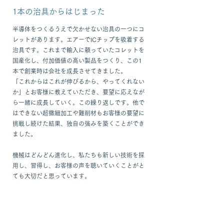
1本の治具からはじまった
半導体をつくるうえで欠かせない治具の一つにコ
レットがあります。エアーでICチップを吸着する
治具です。これまで輸入に頼っていたコレットを
国産化し、付加価値の高い製品をつくり、この1
本で
創業時は
会社を成長させてきました。
​「これからはこれが伸びるから、やってくれない
か」とお客様に教えていただき、要望に応えなが
ら一緒に成長していく。この繰り返しです。他で
はできない超微細加工や難削材もお客様の要望に
挑戦し続けた結果、独自の強みを築くことができ
ました。
機械はどんどん進化し、私たちも新しい技術を採
用し、習得し、お客様の声を聴いていくことがと
ても大切だと思っています。